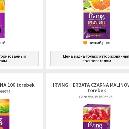
ный
низкий рост
вторизованным
Цена видна только авторизованны
елям
пользователям
NA 100 torebek
IRVING HERBATA CZARNA MALINO
torebek
866074
EAN: 5907516866258