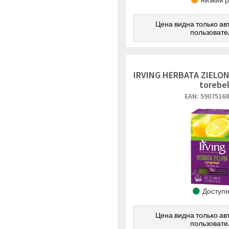
низкий 
Цена видна только а
пользоват
IRVING HERBATA ZIELO
torebe
EAN: 5907516
Доступ
Цена видна только а
пользоват