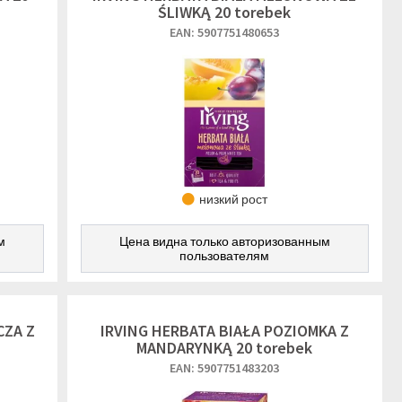
ŚLIWKĄ 20 torebek
EAN: 5907751480653
низкий рост
м
Цена видна только авторизованным
пользователям
CZA Z
IRVING HERBATA BIAŁA POZIOMKA Z
MANDARYNKĄ 20 torebek
EAN: 5907751483203