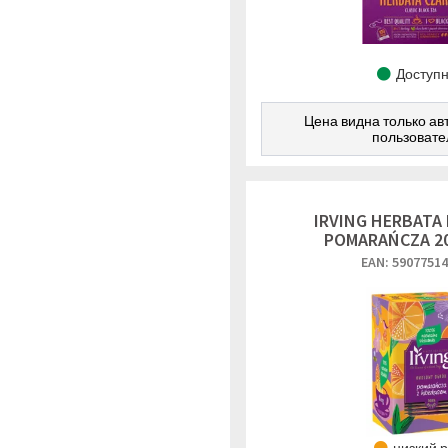
Доступ
Цена видна только а
пользоват
IRVING HERBATA 
POMARAŃCZA 20
EAN: 5907751