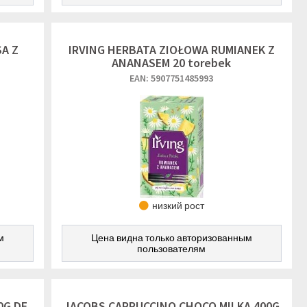
A Z
IRVING HERBATA ZIOŁOWA RUMIANEK Z
ANANASEM 20 torebek
EAN: 5907751485993
низкий рост
м
Цена видна только авторизованным
пользователям
0G DE
JACOBS CAPPUCCINO CHOCO MILKA 400G