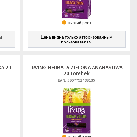
низкий рост
м
Цена видна только авторизованным
пользователям
KA 20
IRVING HERBATA ZIELONA ANANASOWA
20 torebek
EAN: 5907751483135