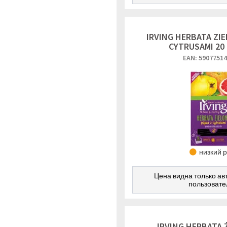
IRVING HERBATA ZI
CYTRUSAMI 20
EAN: 5907751
низкий 
Цена видна только а
пользоват
IRVING HERBATA 