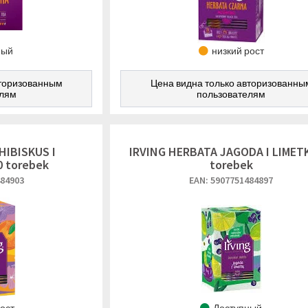
ный
низкий рост
вторизованным
Цена видна только авторизованны
елям
пользователям
HIBISKUS I
IRVING HERBATA JAGODA I LIMET
 torebek
torebek
484903
EAN: 5907751484897