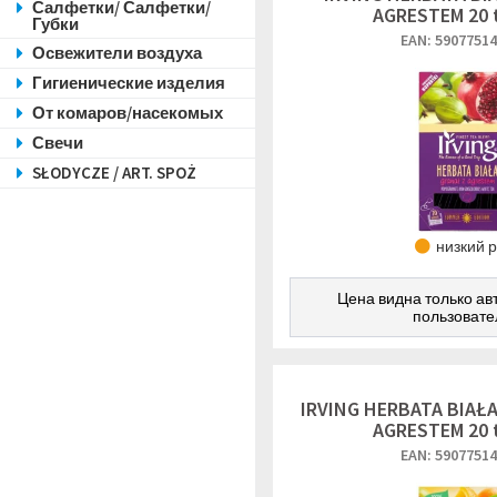
Салфетки/ Салфетки/
AGRESTEM 20 
Губки
EAN: 5907751
Освежители воздуха
Гигиенические изделия
От комаров/насекомых
Свечи
SŁODYCZE / ART. SPOŻ
низкий 
Цена видна только а
пользоват
IRVING HERBATA BIAŁ
AGRESTEM 20 
EAN: 5907751