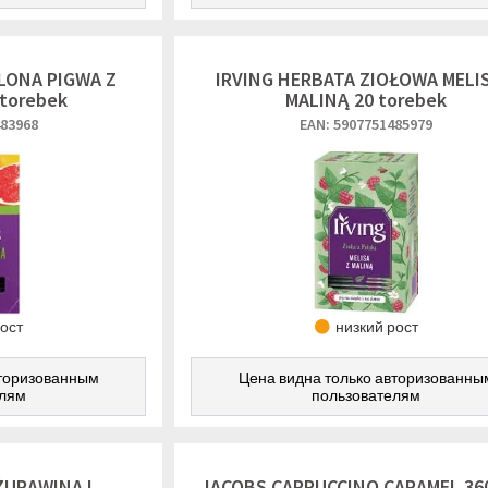
ELONA PIGWA Z
IRVING HERBATA ZIOŁOWA MELIS
 torebek
MALINĄ 20 torebek
483968
EAN: 5907751485979
рост
низкий рост
вторизованным
Цена видна только авторизованны
елям
пользователям
ŻURAWINA I
JACOBS CAPPUCCINO CARAMEL 36