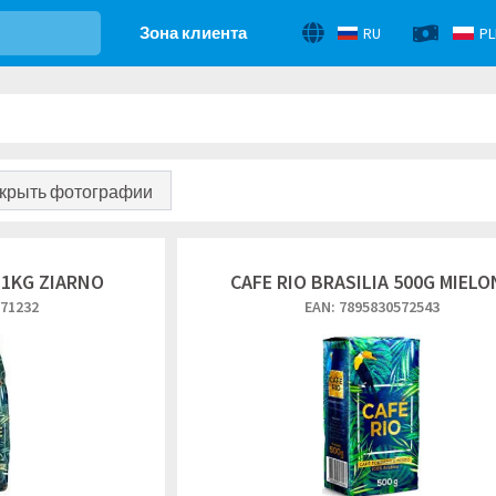
Зона клиента
RU
PL
крыть фотографии
 1KG ZIARNO
CAFE RIO BRASILIA 500G MIELO
571232
EAN: 7895830572543