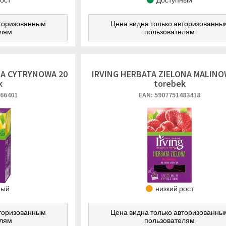
рост
Доступный
вторизованным
Цена видна только авторизованны
елям
пользователям
NA CYTRYNOWA 20
IRVING HERBATA ZIELONA MALINO
k
torebek
866401
EAN: 5907751483418
ный
низкий рост
вторизованным
Цена видна только авторизованны
елям
пользователям