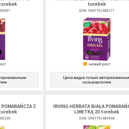
torebek
torebek
483937
EAN: 5907751485177
рост
низкий рост
вторизованным
Цена видна только авторизованны
елям
пользователям
A POMARAŃCZA Z
IRVING HERBATA BIAŁA POMARAŃ
torebek
LIMETKĄ 20 torebek
485238
EAN: 5907751483944