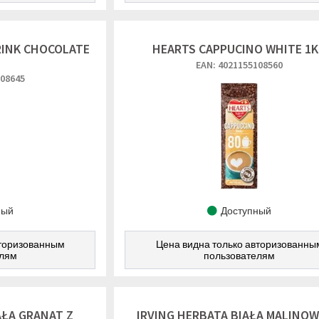
RINK CHOCOLATE
HEARTS CAPPUCINO WHITE 1
EAN: 4021155108560
108645
ный
Доступный
вторизованным
Цена видна только авторизованны
елям
пользователям
AŁA GRANAT Z
IRVING HERBATA BIAŁA MALINOW