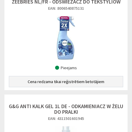
ZEEBRIES NL/FR - ODŚWIEŻACZ DO TEKSTYLIÓW
EAN: 8006540875131
Pieejams
Cena redzama tikai reģistrētiem lietotājiem
G&G ANTI KALK GEL 1L DE - ODKAMIENIACZ W ŻELU
DO PRALKI
EAN: 4311501601945