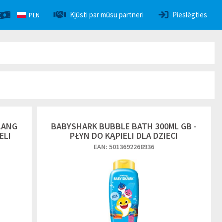
Kļūsti par mūsu partneri
Pieslēgties
PLN
LANG
BABYSHARK BUBBLE BATH 300ML GB -
ELI
PŁYN DO KĄPIELI DLA DZIECI
EAN: 5013692268936