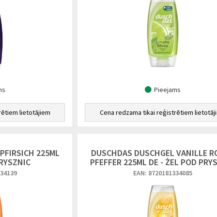
ms
Pieejams
rētiem lietotājiem
Cena redzama tikai reģistrētiem lietotāj
PFIRSICH 225ML
DUSCHDAS DUSCHGEL VANILLE R
PRYSZNIC
PFEFFER 225ML DE - ŻEL POD PRY
334139
EAN: 8720181334085