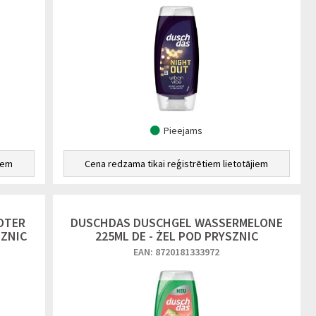
Pieejams
iem
Cena redzama tikai reģistrētiem lietotājiem
OTER
DUSCHDAS DUSCHGEL WASSERMELONE
SZNIC
225ML DE - ŻEL POD PRYSZNIC
EAN: 8720181333972