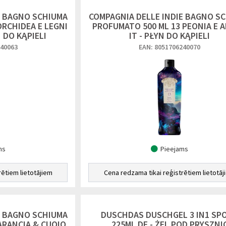
E BAGNO SCHIUMA
COMPAGNIA DELLE INDIE BAGNO S
ORCHIDEA E LEGNI
PROFUMATO 500 ML 13 PEONIA E 
N DO KĄPIELI
IT - PŁYN DO KĄPIELI
240063
EAN: 8051706240070
ms
Pieejams
rētiem lietotājiem
Cena redzama tikai reģistrētiem lietotāj
E BAGNO SCHIUMA
DUSCHDAS DUSCHGEL 3 IN1 SP
ARANCIA & CUOIO
225ML DE - ŻEL POD PRYSZNI