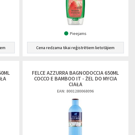
Pieejams
iem
Cena redzama tikai reģistrētiem lietotājiem
50ML
FELCE AZZURRA BAGNODOCCIA 650ML
AŁA
COCCO E BAMBOO IT - ŻEL DO MYCIA
CIAŁA
EAN: 8001280068096