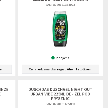
EAN: 8720181334023
Pieejams
iem
Cena redzama tikai reģistrētiem lietotājiem
INZE
DUSCHDAS DUSCHGEL NIGHT OUT
C
URBAN VIBE 225ML DE - ŻEL POD
PRYSZNIC
EAN: 8720181685880