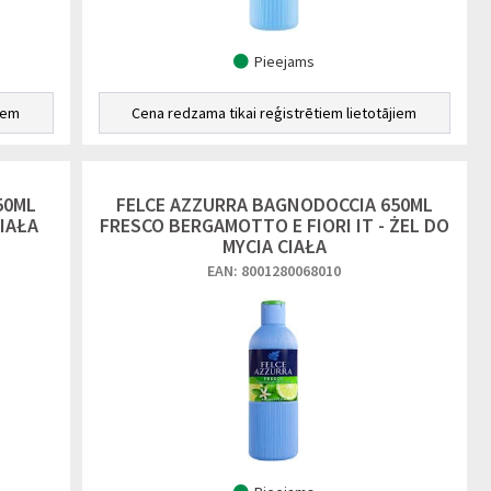
Pieejams
iem
Cena redzama tikai reģistrētiem lietotājiem
50ML
FELCE AZZURRA BAGNODOCCIA 650ML
CIAŁA
FRESCO BERGAMOTTO E FIORI IT - ŻEL DO
MYCIA CIAŁA
EAN: 8001280068010