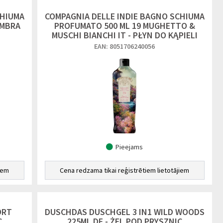
CHIUMA
COMPAGNIA DELLE INDIE BAGNO SCHIUMA
AMBRA
PROFUMATO 500 ML 19 MUGHETTO &
MUSCHI BIANCHI IT - PŁYN DO KĄPIELI
EAN: 8051706240056
Pieejams
iem
Cena redzama tikai reģistrētiem lietotājiem
ORT
DUSCHDAS DUSCHGEL 3 IN1 WILD WOODS
C
225ML DE - ŻEL POD PRYSZNIC