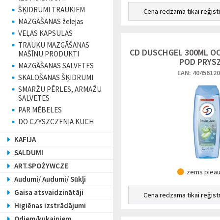
ŠĶIDRUMI TRAUKIEM
Cena redzama tikai reģist
MAZGĀŠANAS želejas
VEĻAS KAPSULAS
TRAUKU MAZGĀŠANAS
CD DUSCHGEL 300ML OC
MAŠĪNU PRODUKTI
POD PRYS
MAZGĀŠANAS SALVETES
EAN: 4045612
SKALOŠANAS ŠĶIDRUMI
SMARŽU PĒRLES, ARMAŽU
SALVETES
PAR MĒBELES
DO CZYSZCZENIA KUCH
KAFIJA
SALDUMI
ART.SPOŻYWCZE
zems piea
Audumi/ Audumi/ Sūkļi
Gaisa atsvaidzinātāji
Cena redzama tikai reģist
Higiēnas izstrādājumi
Odiem/kukaiņiem