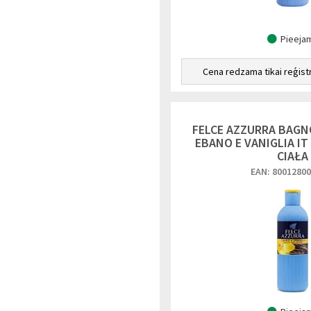
Pieeja
Cena redzama tikai reģist
FELCE AZZURRA BAGN
EBANO E VANIGLIA IT 
CIAŁA
EAN: 8001280