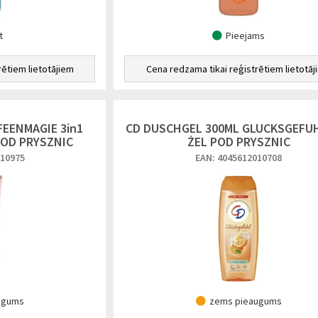
t
Pieejams
rētiem lietotājiem
Cena redzama tikai reģistrētiem lietotāj
FEENMAGIE 3in1
CD DUSCHGEL 300ML GLUCKSGEFUH
POD PRYSZNIC
ŻEL POD PRYSZNIC
010975
EAN: 4045612010708
ugums
zems pieaugums