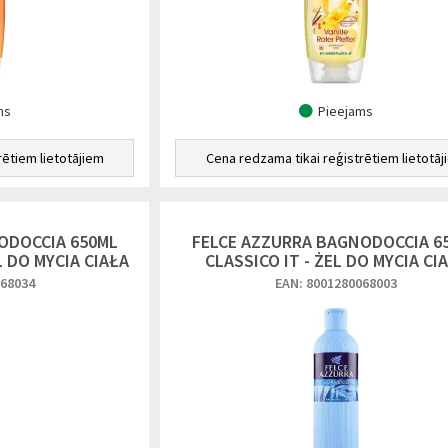
ms
Pieejams
rētiem lietotājiem
Cena redzama tikai reģistrētiem lietotāj
ODOCCIA 650ML
FELCE AZZURRA BAGNODOCCIA 6
L DO MYCIA CIAŁA
CLASSICO IT - ŻEL DO MYCIA CI
068034
EAN: 8001280068003