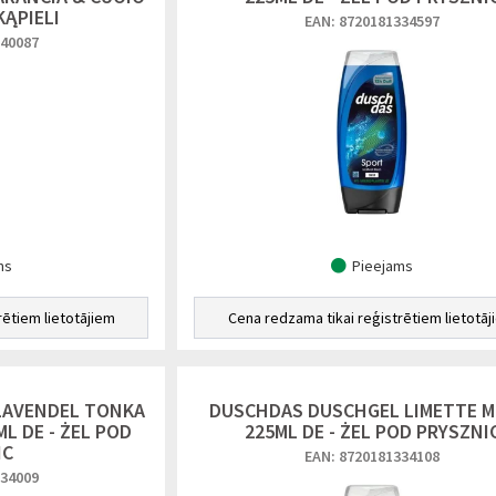
KĄPIELI
EAN: 8720181334597
240087
ms
Pieejams
rētiem lietotājiem
Cena redzama tikai reģistrētiem lietotāj
LAVENDEL TONKA
DUSCHDAS DUSCHGEL LIMETTE M
L DE - ŻEL POD
225ML DE - ŻEL POD PRYSZNI
IC
EAN: 8720181334108
334009