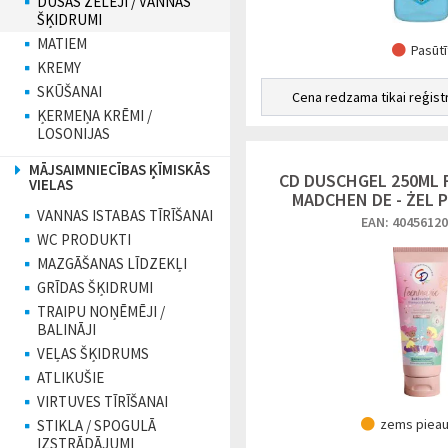
DUŠAS ŽELEJI / VANNAS
ŠĶIDRUMI
MATIEM
Pasūtī
KREMY
SKŪŠANAI
Cena redzama tikai reģist
ĶERMEŅA KRĒMI /
LOSONIJAS
MĀJSAIMNIECĪBAS ĶĪMISKĀS
CD DUSCHGEL 250ML 
VIELAS
MADCHEN DE - ŻEL 
VANNAS ISTABAS TĪRĪŠANAI
EAN: 4045612
WC PRODUKTI
MAZGĀŠANAS LĪDZEKĻI
GRĪDAS ŠĶIDRUMI
TRAIPU NOŅĒMĒJI /
BALINĀJI
VEĻAS ŠĶIDRUMS
ATLIKUŠIE
VIRTUVES TĪRĪŠANAI
zems piea
STIKLA / SPOGULĀ
IZSTRĀDĀJUMI