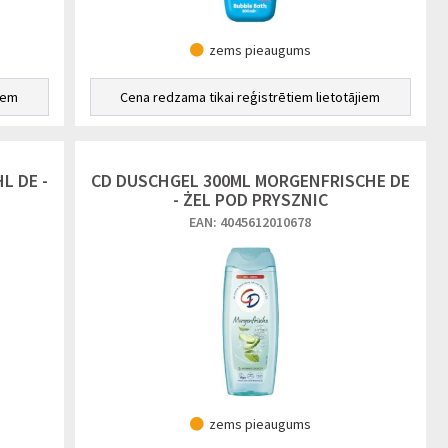
zems pieaugums
iem
Cena redzama tikai reģistrētiem lietotājiem
L DE -
CD DUSCHGEL 300ML MORGENFRISCHE DE
- ŻEL POD PRYSZNIC
EAN: 4045612010678
zems pieaugums