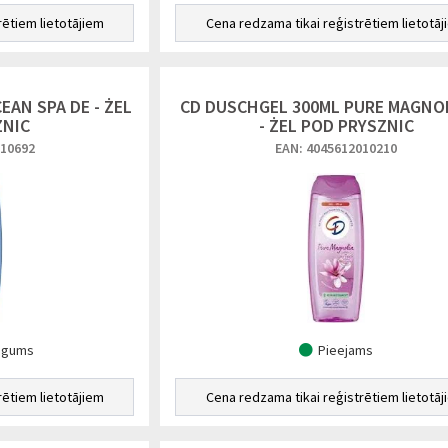
rētiem lietotājiem
Cena redzama tikai reģistrētiem lietotāj
EAN SPA DE - ŻEL
CD DUSCHGEL 300ML PURE MAGNOL
ZNIC
- ŻEL POD PRYSZNIC
010692
EAN: 4045612010210
ugums
Pieejams
rētiem lietotājiem
Cena redzama tikai reģistrētiem lietotāj