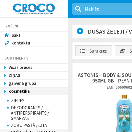
IZVĒLNE
DUŠAS ŽELEJI /
Sākt
kontaktu
Saraksts
S
SORTIMENTS
Visas preces
ASTONISH BODY & SOU
ZIŅAS
950ML GB - PŁYN 
galvenā grupa
EAN: 5060060
Kosmētika
ZIEPES
DEZODORANTS /
ANTIPERSPIRANTS /
SMARŽAS
ZOBU PASTĀ / CITA