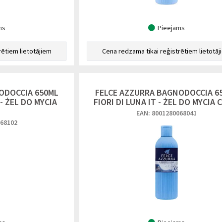
ms
Pieejams
rētiem lietotājiem
Cena redzama tikai reģistrētiem lietotāj
ODOCCIA 650ML
FELCE AZZURRA BAGNODOCCIA 6
- ŻEL DO MYCIA
FIORI DI LUNA IT - ŻEL DO MYCIA 
EAN: 8001280068041
068102