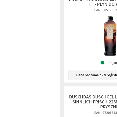
IT - PŁYN DO 
EAN: 8051706
Pieeja
Cena redzama tikai reģist
DUSCHDAS DUSCHGEL 
SINNLICH FRISCH 225M
PRYSZN
EAN: 8720181