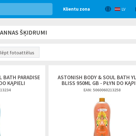
Klientu zona
LV
 VANNAS ŠĶIDRUMI
lēpt fotoattēlus
L BATH PARADISE
ASTONISH BODY & SOUL BATH Y
DO KĄPIELI
BLISS 950ML GB - PŁYN DO KĄPI
213234
EAN: 5060060213258