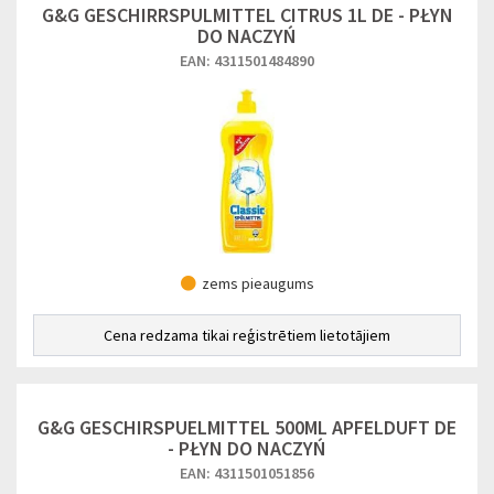
G&G GESCHIRRSPULMITTEL CITRUS 1L DE - PŁYN
DO NACZYŃ
EAN: 4311501484890
zems pieaugums
Cena redzama tikai reģistrētiem lietotājiem
G&G GESCHIRSPUELMITTEL 500ML APFELDUFT DE
- PŁYN DO NACZYŃ
EAN: 4311501051856