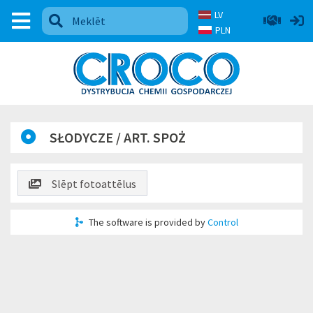
LV
PLN
SŁODYCZE / ART. SPOŻ
Slēpt fotoattēlus
The software is provided by
Control