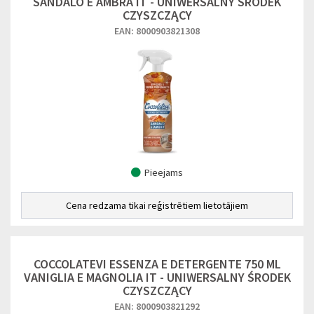
SANDALO E AMBRA IT - UNIWERSALNY ŚRODEK
CZYSZCZĄCY
EAN: 8000903821308
Pieejams
Cena redzama tikai reģistrētiem lietotājiem
COCCOLATEVI ESSENZA E DETERGENTE 750 ML
VANIGLIA E MAGNOLIA IT - UNIWERSALNY ŚRODEK
CZYSZCZĄCY
EAN: 8000903821292