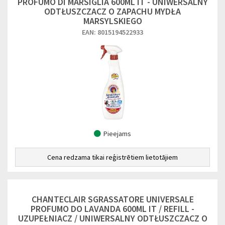
PROFUMO DI MARSIGLIA 600ML IT - UNIWERSALNY
ODTŁUSZCZACZ O ZAPACHU MYDŁA
MARSYLSKIEGO
EAN: 8015194522933
Pieejams
Cena redzama tikai reģistrētiem lietotājiem
CHANTECLAIR SGRASSATORE UNIVERSALE
PROFUMO DO LAVANDA 600ML IT / REFILL -
UZUPEŁNIACZ / UNIWERSALNY ODTŁUSZCZACZ O