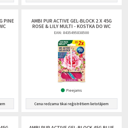
G PINE
AMBI PUR ACTIVE GEL-BLOCK 2 X 45G
 WC
ROSE & LILY MULTI - KOSTKA DO WC
EAN: 8435495838500
Pieejams
iem
Cena redzama tikai reģistrētiem lietotājiem
 45G
AMBI PUR ACTIVE GEL-BLOCK 45G BLUE