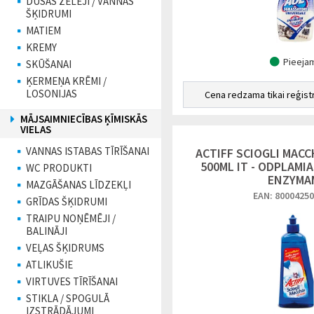
DUŠAS ŽELEJI / VANNAS
ŠĶIDRUMI
MATIEM
KREMY
Pieeja
SKŪŠANAI
ĶERMEŅA KRĒMI /
LOSONIJAS
Cena redzama tikai reģist
MĀJSAIMNIECĪBAS ĶĪMISKĀS
VIELAS
VANNAS ISTABAS TĪRĪŠANAI
ACTIFF SCIOGLI MACC
500ML IT - ODPLAMIA
WC PRODUKTI
ENZYMA
MAZGĀŠANAS LĪDZEKĻI
EAN: 8000425
GRĪDAS ŠĶIDRUMI
TRAIPU NOŅĒMĒJI /
BALINĀJI
VEĻAS ŠĶIDRUMS
ATLIKUŠIE
VIRTUVES TĪRĪŠANAI
STIKLA / SPOGULĀ
IZSTRĀDĀJUMI