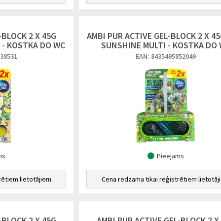
-BLOCK 2 X 45G
AMBI PUR ACTIVE GEL-BLOCK 2 X 45
I - KOSTKA DO WC
SUNSHINE MULTI - KOSTKA DO
838531
EAN: 8435495852049
ms
Pieejams
rētiem lietotājiem
Cena redzama tikai reģistrētiem lietotāj
-BLOCK 2 X 45G
AMBI PUR ACTIVE GEL-BLOCK 2 X