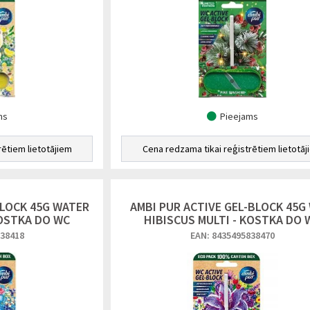
ms
Pieejams
rētiem lietotājiem
Cena redzama tikai reģistrētiem lietotāj
BLOCK 45G WATER
AMBI PUR ACTIVE GEL-BLOCK 45G
KOSTKA DO WC
HIBISCUS MULTI - KOSTKA DO 
838418
EAN: 8435495838470