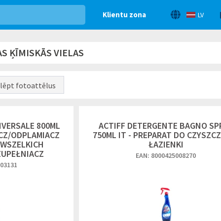
Klientu zona
LV
S ĶĪMISKĀS VIELAS
lēpt fotoattēlus
IVERSALE 800ML
ACTIFF DETERGENTE BAGNO SP
ACZ/ODPLAMIACZ
750ML IT - PREPARAT DO CZYSZC
 WSZELKICH
ŁAZIENKI
ZUPEŁNIACZ
EAN: 8000425008270
703131