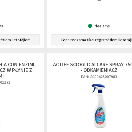
ms
Pieejams
rētiem lietotājiem
Cena redzama tikai reģistrētiem lietotāj
HIA CON ENZIMI
ACTIFF SCIOGLICALCARE SPRAY 75
CZ W PŁYNIE Z
- ODKAMIENIACZ
MI
EAN: 8000425007983
001172