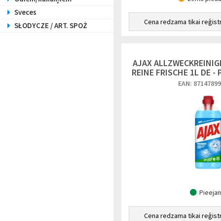
Sveces
Cena redzama tikai reģist
SŁODYCZE / ART. SPOŻ
AJAX ALLZWECKREINIG
REINE FRISCHE 1L DE -
EAN: 8714789
Pieeja
Cena redzama tikai reģist