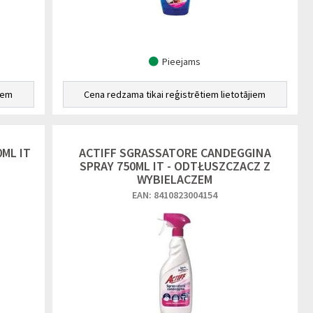
Pieejams
iem
Cena redzama tikai reģistrētiem lietotājiem
0ML IT
ACTIFF SGRASSATORE CANDEGGINA
SPRAY 750ML IT - ODTŁUSZCZACZ Z
WYBIELACZEM
EAN: 8410823004154