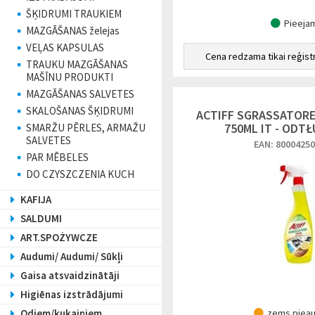
ŠĶIDRUMI TRAUKIEM
Pieeja
MAZGĀŠANAS želejas
VEĻAS KAPSULAS
Cena redzama tikai reģist
TRAUKU MAZGĀŠANAS
MAŠĪNU PRODUKTI
MAZGĀŠANAS SALVETES
SKALOŠANAS ŠĶIDRUMI
ACTIFF SGRASSATORE
750ML IT - ODT
SMARŽU PĒRLES, ARMAŽU
SALVETES
EAN: 8000425
PAR MĒBELES
DO CZYSZCZENIA KUCH
KAFIJA
SALDUMI
ART.SPOŻYWCZE
Audumi/ Audumi/ Sūkļi
Gaisa atsvaidzinātāji
Higiēnas izstrādājumi
Odiem/kukaiņiem
zems piea