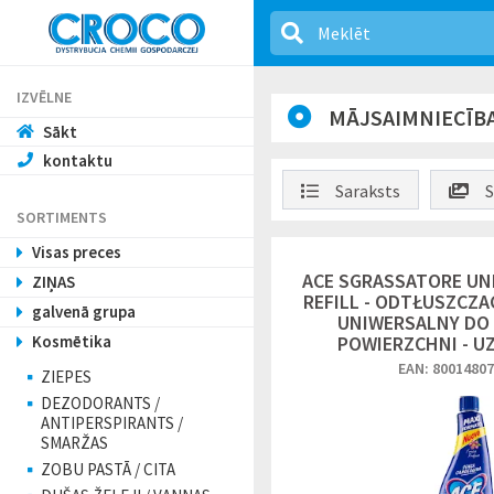
IZVĒLNE
MĀJSAIMNIECĪBA
Sākt
kontaktu
Saraksts
S
SORTIMENTS
Visas preces
ACE SGRASSATORE UN
ZIŅAS
REFILL - ODTŁUSZCZ
galvenā grupa
UNIWERSALNY DO
Kosmētika
POWIERZCHNI - U
EAN: 8001480
ZIEPES
DEZODORANTS /
ANTIPERSPIRANTS /
SMARŽAS
ZOBU PASTĀ / CITA