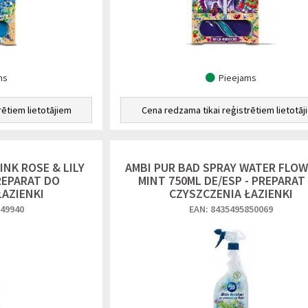
ms
Pieejams
rētiem lietotājiem
Cena redzama tikai reģistrētiem lietotāj
INK ROSE & LILY
AMBI PUR BAD SPRAY WATER FLOW
REPARAT DO
MINT 750ML DE/ESP - PREPARAT
ŁAZIENKI
CZYSZCZENIA ŁAZIENKI
849940
EAN: 8435495850069