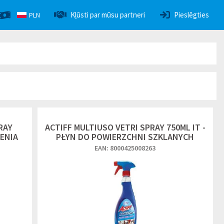
Kļūsti par mūsu partneri
Pieslēgties
PLN
RAY
ACTIFF MULTIUSO VETRI SPRAY 750ML IT -
ZENIA
PŁYN DO POWIERZCHNI SZKLANYCH
EAN: 8000425008263