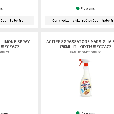
ms
Pieejams
rētiem lietotājiem
Cena redzama tikai reģistrētiem lietotāj
 LIMONE SPRAY
ACTIFF SGRASSATORE MARSIGLIA 
ŁUSZCZACZ
750ML IT - ODTŁUSZCZACZ
008249
EAN: 8000425008256
ugums
Pieejams