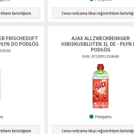
rētiem lietotājiem
Cena redzama tikai reģistrētiem lietotāj
ER FRISCHEDUFT
AJAX ALLZWECKREINIGER
 PŁYN DO PODŁÓG
HIBISKUSBLUTEN 1L DE - PŁYN
PODŁÓG
952543
EAN: 8718951324640
ms
Pieejams
rētiem lietotājiem
Cena redzama tikai reģistrētiem lietotāj