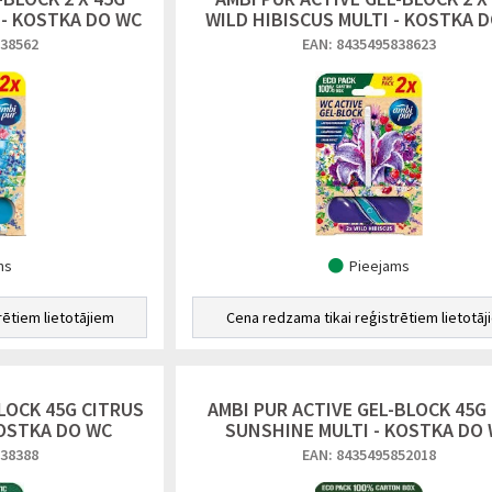
 - KOSTKA DO WC
WILD HIBISCUS MULTI - KOSTKA 
838562
EAN: 8435495838623
ms
Pieejams
rētiem lietotājiem
Cena redzama tikai reģistrētiem lietotāj
LOCK 45G CITRUS
AMBI PUR ACTIVE GEL-BLOCK 45G
KOSTKA DO WC
SUNSHINE MULTI - KOSTKA DO
838388
EAN: 8435495852018