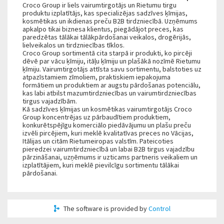
Croco Group ir liels vairumtirgotājs un Rietumu tirgu
produktu izplatītājs, kas specializējas sadzīves ķīmijas,
kosmētikas un ikdienas preču B2B tirdzniecībā. Uzņēmums
apkalpo tikai biznesa klientus, piegādājot preces, kas
paredzētas tālākai tālākpārdošanai veikalos, drogērijās,
lielveikalos un tirdzniecības tīklos.
Croco Group sortimentā cita starpā ir produkti, ko pircēji
dēvē par vācu ķīmiju, itāļu ķīmiju un plašākā nozīmē Rietumu
ķīmiju. Vairumtirgotājs attīsta savu sortimentu, balstoties uz
atpazīstamiem zīmoliem, praktiskiem iepakojuma
formātiem un produktiem ar augstu pārdošanas potenciālu,
kas labi atbilst mazumtirdzniecības un vairumtirdzniecības
tirgus vajadzībām.
Kā sadzīves ķīmijas un kosmētikas vairumtirgotājs Croco
Group koncentrējas uz pārbaudītiem produktiem,
konkurētspējīgu komerciālo piedāvājumu un plašu preču
izvēli pircējiem, kuri meklē kvalitatīvas preces no Vācijas,
Itālijas un citām Rietumeiropas valstīm. Pateicoties
pieredzei vairumtirdzniecībā un labai B2B tirgus vajadzību
pārzināšanai, uzņēmums ir uzticams partneris veikaliem un
izplatītājiem, kuri meklē pievilcīgu sortimentu tālākai
pārdošanai.
The software is provided by
Control