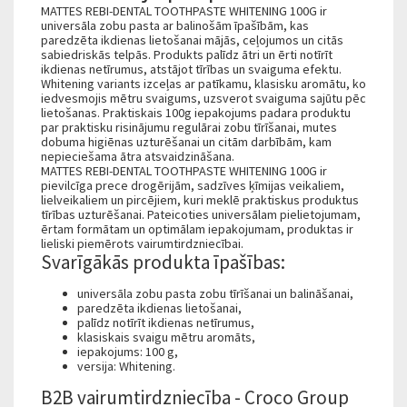
MATTES REBI-DENTAL TOOTHPASTE WHITENING 100G ir
universāla zobu pasta ar balinošām īpašībām, kas
paredzēta ikdienas lietošanai mājās, ceļojumos un citās
sabiedriskās telpās. Produkts palīdz ātri un ērti notīrīt
ikdienas netīrumus, atstājot tīrības un svaiguma efektu.
Whitening variants izceļas ar patīkamu, klasisku aromātu, ko
iedvesmojis mētru svaigums, uzsverot svaiguma sajūtu pēc
lietošanas. Praktiskais 100g iepakojums padara produktu
par praktisku risinājumu regulārai zobu tīrīšanai, mutes
dobuma higiēnas uzturēšanai un citām darbībām, kam
nepieciešama ātra atsvaidzināšana.
MATTES REBI-DENTAL TOOTHPASTE WHITENING 100G ir
pievilcīga prece drogērijām, sadzīves ķīmijas veikaliem,
lielveikaliem un pircējiem, kuri meklē praktiskus produktus
tīrības uzturēšanai. Pateicoties universālam pielietojumam,
ērtam formātam un optimālam iepakojumam, produktas ir
lieliski piemērots vairumtirdzniecībai.
Svarīgākās produkta īpašības:
universāla zobu pasta zobu tīrīšanai un balināšanai,
paredzēta ikdienas lietošanai,
palīdz notīrīt ikdienas netīrumus,
klasiskais svaigu mētru aromāts,
iepakojums: 100 g,
versija: Whitening.
B2B vairumtirdzniecība - Croco Group