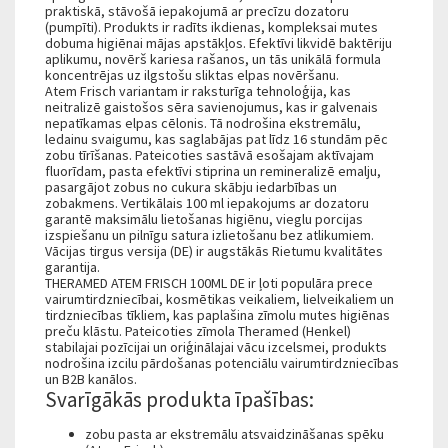
praktiskā, stāvošā iepakojumā ar precīzu dozatoru
(pumpīti). Produkts ir radīts ikdienas, kompleksai mutes
dobuma higiēnai mājas apstākļos. Efektīvi likvidē baktēriju
aplikumu, novērš kariesa rašanos, un tās unikālā formula
koncentrējas uz ilgstošu sliktas elpas novēršanu.
Atem Frisch variantam ir raksturīga tehnoloģija, kas
neitralizē gaistošos sēra savienojumus, kas ir galvenais
nepatīkamas elpas cēlonis. Tā nodrošina ekstremālu,
ledainu svaigumu, kas saglabājas pat līdz 16 stundām pēc
zobu tīrīšanas. Pateicoties sastāvā esošajam aktīvajam
fluorīdam, pasta efektīvi stiprina un remineralizē emalju,
pasargājot zobus no cukura skābju iedarbības un
zobakmens. Vertikālais 100 ml iepakojums ar dozatoru
garantē maksimālu lietošanas higiēnu, vieglu porcijas
izspiešanu un pilnīgu satura izlietošanu bez atlikumiem.
Vācijas tirgus versija (DE) ir augstākās Rietumu kvalitātes
garantija.
THERAMED ATEM FRISCH 100ML DE ir ļoti populāra prece
vairumtirdzniecībai, kosmētikas veikaliem, lielveikaliem un
tirdzniecības tīkliem, kas paplašina zīmolu mutes higiēnas
preču klāstu. Pateicoties zīmola Theramed (Henkel)
stabilajai pozīcijai un oriģinālajai vācu izcelsmei, produkts
nodrošina izcilu pārdošanas potenciālu vairumtirdzniecības
un B2B kanālos.
Svarīgākās produkta īpašības:
zobu pasta ar ekstremālu atsvaidzināšanas spēku