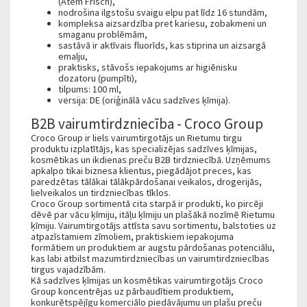
(Atem Frisch),
nodrošina ilgstošu svaigu elpu pat līdz 16 stundām,
kompleksa aizsardzība pret kariesu, zobakmeni un
smaganu problēmām,
sastāvā ir aktīvais fluorīds, kas stiprina un aizsargā
emalju,
praktisks, stāvošs iepakojums ar higiēnisku
dozatoru (pumpīti),
tilpums: 100 ml,
versija: DE (oriģinālā vācu sadzīves ķīmija).
B2B vairumtirdzniecība - Croco Group
Croco Group ir liels vairumtirgotājs un Rietumu tirgu
produktu izplatītājs, kas specializējas sadzīves ķīmijas,
kosmētikas un ikdienas preču B2B tirdzniecībā. Uzņēmums
apkalpo tikai biznesa klientus, piegādājot preces, kas
paredzētas tālākai tālākpārdošanai veikalos, drogerijās,
lielveikalos un tirdzniecības tīklos.
Croco Group sortimentā cita starpā ir produkti, ko pircēji
dēvē par vācu ķīmiju, itāļu ķīmiju un plašākā nozīmē Rietumu
ķīmiju. Vairumtirgotājs attīsta savu sortimentu, balstoties uz
atpazīstamiem zīmoliem, praktiskiem iepakojuma
formātiem un produktiem ar augstu pārdošanas potenciālu,
kas labi atbilst mazumtirdzniecības un vairumtirdzniecības
tirgus vajadzībām.
Kā sadzīves ķīmijas un kosmētikas vairumtirgotājs Croco
Group koncentrējas uz pārbaudītiem produktiem,
konkurētspējīgu komerciālo piedāvājumu un plašu preču