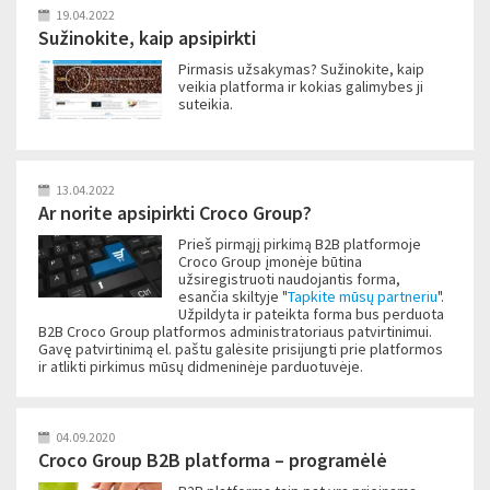
19.04.2022
Sužinokite, kaip apsipirkti
Pirmasis užsakymas? Sužinokite, kaip
veikia platforma ir kokias galimybes ji
suteikia.
13.04.2022
Ar norite apsipirkti Croco Group?
Prieš pirmąjį pirkimą B2B platformoje
Croco Group įmonėje būtina
užsiregistruoti naudojantis forma,
esančia skiltyje "
Tapkite mūsų partneriu
".
Užpildyta ir pateikta forma bus perduota
B2B Croco Group platformos administratoriaus patvirtinimui.
Gavę patvirtinimą el. paštu galėsite prisijungti prie platformos
ir atlikti pirkimus mūsų didmeninėje parduotuvėje.
04.09.2020
Croco Group B2B platforma – programėlė