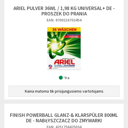
ARIEL PULVER 36WL / 1,98 KG UNIVERSAL+ DE -
PROSZEK DO PRANIA
EAN: 8700216702454
Yra
Kaina matoma tik prisijungusiems vartotojams
FINISH POWERBALL GLANZ-& KLARSPÜLER 800ML
DE - NABŁYSZCZACZ DO ZMYWARKI
EAN: 4251758425034