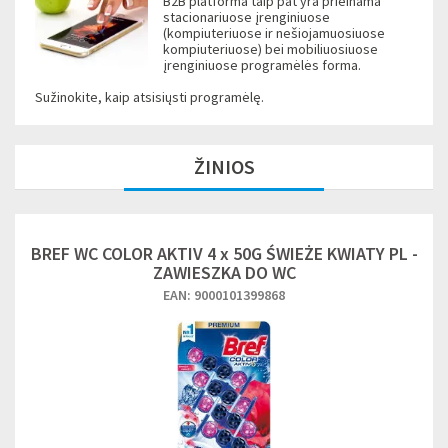
B2B platforma taip pat yra prieinama
stacionariuose įrenginiuose
(kompiuteriuose ir nešiojamuosiuose
kompiuteriuose) bei mobiliuosiuose
įrenginiuose programėlės forma.
Sužinokite, kaip atsisiųsti programėlę.
ŽINIOS
BREF WC COLOR AKTIV 4 x 50G ŚWIEŻE KWIATY PL -
ZAWIESZKA DO WC
EAN: 9000101399868