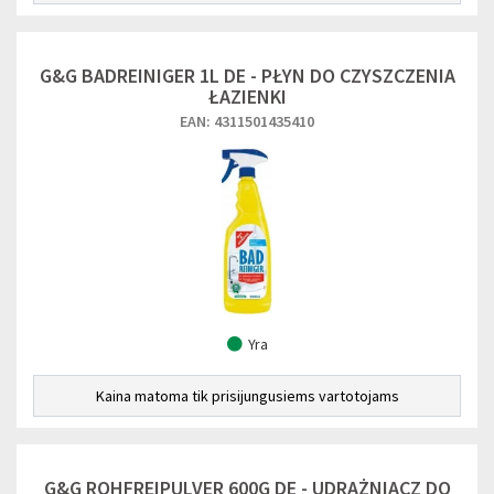
G&G BADREINIGER 1L DE - PŁYN DO CZYSZCZENIA
ŁAZIENKI
EAN: 4311501435410
Yra
Kaina matoma tik prisijungusiems vartotojams
G&G ROHFREIPULVER 600G DE - UDRAŻNIACZ DO