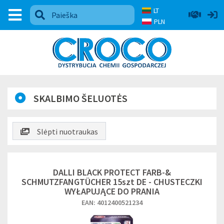
LT
PLN
SKALBIMO ŠELUOTĖS
Slėpti nuotraukas
DALLI BLACK PROTECT FARB-&
SCHMUTZFANGTÜCHER 15szt DE - CHUSTECZKI
WYŁAPUJĄCE DO PRANIA
EAN: 4012400521234