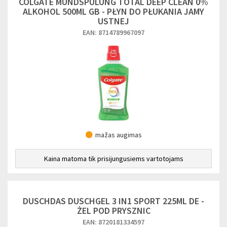
COLGATE MUNDSPÜLUNG TOTAL DEEP CLEAN 0%
ALKOHOL 500ML GB - PŁYN DO PŁUKANIA JAMY
USTNEJ
EAN: 8714789967097
mažas augimas
Kaina matoma tik prisijungusiems vartotojams
DUSCHDAS DUSCHGEL 3 IN1 SPORT 225ML DE -
ŻEL POD PRYSZNIC
EAN: 8720181334597