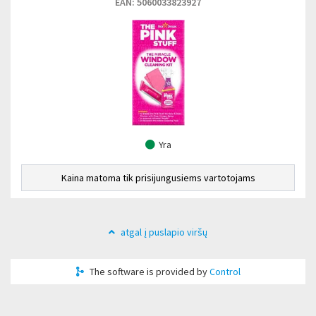
EAN: 5060033823927
Yra
Kaina matoma tik prisijungusiems vartotojams
atgal į puslapio viršų
The software is provided by
Control