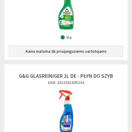
Yra
Kaina matoma tik prisijungusiems vartotojams
G&G GLASREINIGER 1L DE - PŁYN DO SZYB
EAN: 4311501695234