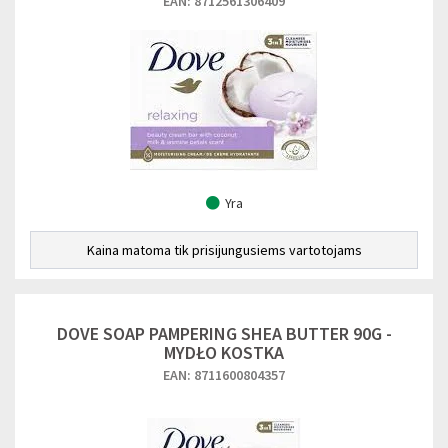
EAN: 8712561306409
Yra
Kaina matoma tik prisijungusiems vartotojams
DOVE SOAP PAMPERING SHEA BUTTER 90G -
MYDŁO KOSTKA
EAN: 8711600804357