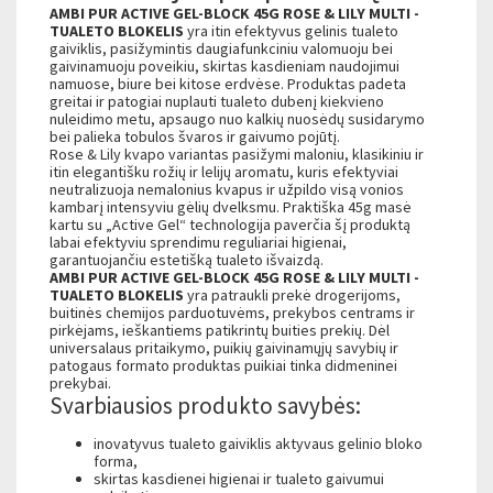
AMBI PUR ACTIVE GEL-BLOCK 45G ROSE & LILY MULTI -
TUALETO BLOKELIS
yra itin efektyvus gelinis tualeto
gaiviklis, pasižymintis daugiafunkciniu valomuoju bei
gaivinamuoju poveikiu, skirtas kasdieniam naudojimui
namuose, biure bei kitose erdvėse. Produktas padeta
greitai ir patogiai nuplauti tualeto dubenį kiekvieno
nuleidimo metu, apsaugo nuo kalkių nuosėdų susidarymo
bei palieka tobulos švaros ir gaivumo pojūtį.
Rose & Lily kvapo variantas pasižymi maloniu, klasikiniu ir
itin elegantišku rožių ir lelijų aromatu, kuris efektyviai
neutralizuoja nemalonius kvapus ir užpildo visą vonios
kambarį intensyviu gėlių dvelksmu. Praktiška 45g masė
kartu su „Active Gel“ technologija paverčia šį produktą
labai efektyviu sprendimu reguliariai higienai,
garantuojančiu estetišką tualeto išvaizdą.
AMBI PUR ACTIVE GEL-BLOCK 45G ROSE & LILY MULTI -
TUALETO BLOKELIS
yra patraukli prekė drogerijoms,
buitinės chemijos parduotuvėms, prekybos centrams ir
pirkėjams, ieškantiems patikrintų buities prekių. Dėl
universalaus pritaikymo, puikių gaivinamųjų savybių ir
patogaus formato produktas puikiai tinka didmeninei
prekybai.
Svarbiausios produkto savybės:
inovatyvus tualeto gaiviklis aktyvaus gelinio bloko
forma,
skirtas kasdienei higienai ir tualeto gaivumui