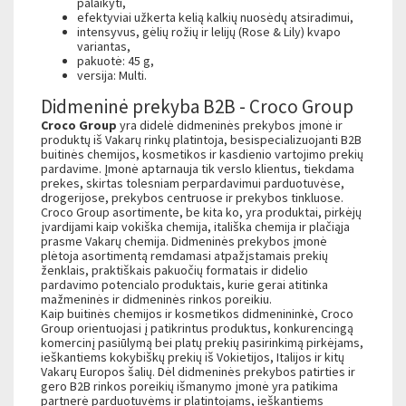
palaikyti,
efektyviai užkerta kelią kalkių nuosėdų atsiradimui,
intensyvus, gėlių rožių ir lelijų (Rose & Lily) kvapo
variantas,
pakuotė: 45 g,
versija: Multi.
Didmeninė prekyba B2B - Croco Group
Croco Group
yra didelė didmeninės prekybos įmonė ir
produktų iš Vakarų rinkų platintoja, besispecializuojanti B2B
buitinės chemijos, kosmetikos ir kasdienio vartojimo prekių
pardavime. Įmonė aptarnauja tik verslo klientus, tiekdama
prekes, skirtas tolesniam perpardavimui parduotuvėse,
drogerijose, prekybos centruose ir prekybos tinkluose.
Croco Group asortimente, be kita ko, yra produktai, pirkėjų
įvardijami kaip vokiška chemija, itališka chemija ir plačiąja
prasme Vakarų chemija. Didmeninės prekybos įmonė
plėtoja asortimentą remdamasi atpažįstamais prekių
ženklais, praktiškais pakuočių formatais ir didelio
pardavimo potencialo produktais, kurie gerai atitinka
mažmeninės ir didmeninės rinkos poreikiu.
Kaip buitinės chemijos ir kosmetikos didmenininkė, Croco
Group orientuojasi į patikrintus produktus, konkurencingą
komercinį pasiūlymą bei platų prekių pasirinkimą pirkėjams,
ieškantiems kokybiškų prekių iš Vokietijos, Italijos ir kitų
Vakarų Europos šalių. Dėl didmeninės prekybos patirties ir
gero B2B rinkos poreikių išmanymo įmonė yra patikima
partnerė parduotuvėms ir platintojams, ieškantiems