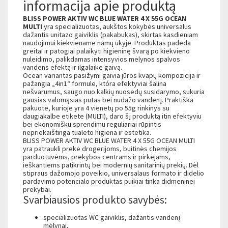
informacija apie produktą
BLISS POWER AKTIV WC BLUE WATER 4 X 55G OCEAN
MULTI
yra specializuotas, aukštos kokybės universalus
dažantis unitazo gaiviklis (pakabukas), skirtas kasdieniam
naudojimui kiekviename namų ūkyje. Produktas padeda
greitai ir patogiai palaikyti higieninę švarą po kiekvieno
nuleidimo, palikdamas intensyvios mėlynos spalvos
vandens efektą ir ilgalaikę gaivą.
Ocean variantas pasižymi gaivia jūros kvapų kompozicija ir
pažangia „4in1“ formule, która efektyviai šalina
nešvarumus, saugo nuo kalkių nuosėdų susidarymo, sukuria
gausias valomąsias putas bei nudažo vandenį. Praktiška
pakuotė, kurioje yra 4 vienetų po 55g rinkinys su
daugiakalbe etikete (MULTI), daro šį produktą itin efektyviu
bei ekonomišku sprendimu reguliariai rūpintis
nepriekaištinga tualeto higiena ir estetika.
BLISS POWER AKTIV WC BLUE WATER 4 X 55G OCEAN MULTI
yra patraukli prekė drogerijoms, buitinės chemijos
parduotuvėms, prekybos centrams ir pirkėjams,
ieškantiems patikrintų bei modernių sanitarinių prekių. Dėl
stipraus dažomojo poveikio, universalaus formato ir didelio
pardavimo potencialo produktas puikiai tinka didmeninei
prekybai.
Svarbiausios produkto savybės:
specializuotas WC gaiviklis, dažantis vandenį
mėlynai,