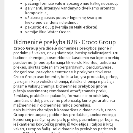
pažangi formulė valo ir apsaugo nuo kalkių nuosėdų,
gaivinanti, intensyvi vandenyno dvelksmo aromato
kompozicija,
užtikrina gausias putas ir higieninę švarą po
kiekvieno vandens nuleidimo,
pakuotė: 4 x 55g (versija su Multi etikete),
versija: Blue Water Ocean.
Didmeninė prekyba B2B - Croco Group
Croco Group
yra didelė didmeninės prekybos įmonė ir
produktų iš Vakarų rinkų platintoja, besispecializuojanti B2B
buitinės chemijos, kosmetikos ir kasdienio vartojimo prekių
pardavime. Įmonė aptarnauja tik verslo klientus, tiekdama
prekes, skirtas tolesniam perpardavimui parduotuvėse,
drogerijose, prekybos centruose ir prekybos tinkluose.
Croco Group asortimente, be kita ko, yra produktai, pirkėjų
įvardijami kaip vokiška chemija, itališka chemija ir plačiąja
prasme Vakarų chemija. Didmeninės prekybos įmonė
plėtoja asortimentą remdamasi atpažįstamais prekių
ženklais, praktiškais pakuočių formatais ir produktais,
turinčiais didelį pardavimo potencialą, kurie gerai atitinka
mažmeninės ir didmeninės rinkos poreikius.
Kaip buitinės chemijos ir kosmetikos didmenininkė, Croco
Group orientuojasi į patikrintus produktus, konkurencingą
komercinį pasiūlymą bei platų prekių pasirinkimą pirkėjams,
ieškantiems kokybiškų prekių iš Vokietijos, Italijos ir kitų
Vakarų Europos šalių. Dėl didmeninės prekybos patirties ir