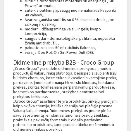
rutulinis dezodorantas moterims su energingu „Girl
Power“ aromatu,
suteikia patikimą apsaugą nuo nemalonaus kvapo iki
48 valandų,
švari veganiška sudėtis su 0 % aliuminio druskų, be
silikonų ir dažiklių,
moderni, džiaugsminga vaisių ir gėlių kvapo
kompozicija,
saugus odai – dermatologiškai patikrinta, nepalieka
žymių ant drabužių,
pakuotė: stiklinis 50 ml rutulinis flakonas,
versija: Deo Roll-On Girl Power Duft (DE).
Didmeninė prekyba B2B - Croco Group
„Croco Group“ yra didelė didmeninės prekybos įmonė ir
produktų iš Vakarų rinkų platintoja, besispecializuojanti B2B
buitinės chemijos, kosmetikos ir kasdienio vartojimo prekių
pardavime. Įmonė aptarnauja tik verslo klientus, tiekdama
prekes, skirtas tolimesniam perpardavimui parduotuvėse,
kosmetikos parduotuvėse, prekybos centruose bei
prekybos tinkluose.
„Croco Group“ asortimente yra produktai, pirkėjų įvardijami
kaip vokiška chemija, itališka chemija bei plačiąja prasme
Vakarų šalių chemija. Didmeninės prekybos įmonė plečia
savo asortimentą remdamasi žinomais prekių ženklais,
praktiškais pakuočių formatais ir didelio pardavimo
potencialo produktais, kurie puikiai atitinka mažmeninės ir
didmeninės rinkos poreikius.