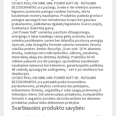
CD DEO ROLL-ON 50ML GIRL POWER DUFT DE - RUTULINIS
DEZODORANTAS yra pažangi, švelni ir itin efektyvi asmens
higienos priemonė patogiu rutuliniu formatu, skirta
kasdieniam moterų naudojimui. Produktas padeda greitai ir
patogiai apsaugoti nuo nemalonaus kvapo bei gausaus
prakaitavimo, palikdamas ilgalaikį higieninės švaros pojūtį,
švelnumą ir išskirtinę gaivą.
„Girl Power Duft“ variantas pasižymi džiaugsmingu,
energingu ir labai naudingu vaisių-gėlių aromatu, kuris
suteikia pasitikėjimo savimi bei skleidžia pozityvią energiją.
Speciali, odai draugiška formulė sukurta remiantis žinoma
vokiška prekės ženklo filosofija „švari oda“ (0 % aliuminio
druskų, sudėtyje nėra mikroplastiko, silikonų, parabenų,
mineralinių aliejų bei dirbtinių dažiklių). Praktiška 50 ml
stiklinė pakuotė yra itin patogus sprendimas kasdieniam
naudojimui namuose bei kelionėse, garantuojantis patikimą
48 valandų apsaugą be sudirginimų – net ir po skutimosi bei
depiliacijos.
CD DEO ROLL-ON 50ML GIRL POWER DUFT DE - RUTULINIS
DEZODORANTAS yra patraukli prekė kosmetikos
parduotuvėms, prekybos centrams bei pirkėjams,
ieškantiems firminių, veganiškų ir odai saugių priemonių iš
Vokietijos rinkos. Dėl universalaus pritaikymo, kompaktiško
formato ir augančio poreikio dezodorantams be aliuminio
produktas puikiai tinka didmeninei prekybai.
Svarbiausios produkto savybės: