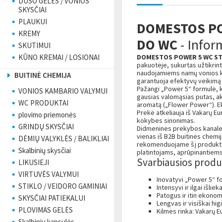
DUŠO GELĖS / VONIOS
SKYSČIAI
PLAUKUI
DOMESTOS POW
KREMY
DO WC
- Infor
SKUTIMUI
KŪNO KREMAI / LOSIONAI
DOMESTOS POWER 5 WC STE
pakuotėje, sukurtas užtikrint
naudojamiems namų vonios k
BUITINĖ CHEMIJA
garantuoja efektyvų veikimą 
Pažangi „Power 5“ formulė, 
VONIOS KAMBARIO VALYMUI
gausias valomąsias putas, ak
WC PRODUKTAI
aromatą („Flower Power“). Eko
Prekė atkeliauja iš Vakarų E
plovimo priemonės
kokybės sinonimas.
GRINDŲ SKYSČIAI
Didmeninės prekybos kanal
vienas iš B2B buitinės chemi
DĖMIŲ VALYKLĖS / BALIKLIAI
rekomenduojame šį produktą 
Skalbinių skysčiai
platintojams, aprūpinantiems
Svarbiausios produ
LIKUSIEJI
VIRTUVĖS VALYMUI
Inovatyvi „Power 5“ fo
STIKLO / VEIDORO GAMINIAI
Intensyvi ir ilgai išli
Patogus ir itin ekonom
SKYSČIAI PATIEKALUI
Lengvas ir visiškai hi
PLOVIMAS GELĖS
Kilmės rinka: Vakarų E
Skalbinių kapsulės