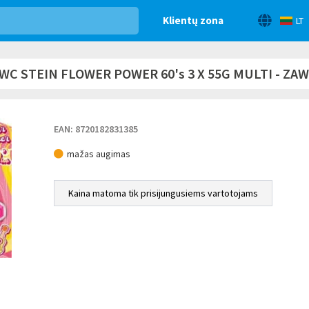
Klientų zona
LT
C STEIN FLOWER POWER 60's 3 X 55G MULTI - ZA
EAN: 8720182831385
mažas augimas
Kaina matoma tik prisijungusiems vartotojams