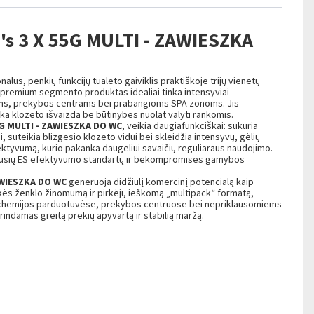
 3 X 55G MULTI - ZAWIESZKA
nalus, penkių funkcijų tualeto gaiviklis praktiškoje trijų vienetų
ės premium segmento produktas idealiai tinka intensyviai
ams, prekybos centrams bei prabangioms SPA zonoms. Jis
a klozeto išvaizda be būtinybės nuolat valyti rankomis.
G MULTI - ZAWIESZKA DO WC
, veikia daugiafunkciškai: sukuria
suteikia blizgesio klozeto vidui bei skleidžia intensyvų, gėlių
fektyvumą, kurio pakanka daugeliui savaičių reguliaraus naudojimo.
kščiausių ES efektyvumo standartų ir bekompromisės gamybos
AWIESZKA DO WC
generuoja didžiulį komercinį potencialą kaip
ekės ženklo žinomumą ir pirkėjų ieškomą „multipack“ formatą,
s chemijos parduotuvėse, prekybos centruose bei nepriklausomiems
indamas greitą prekių apyvartą ir stabilią maržą.