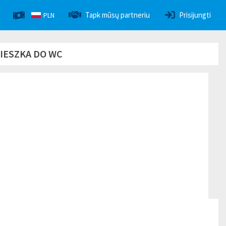
Tapk mūsų partneriu
Prisijungti
PLN
WIESZKA DO WC