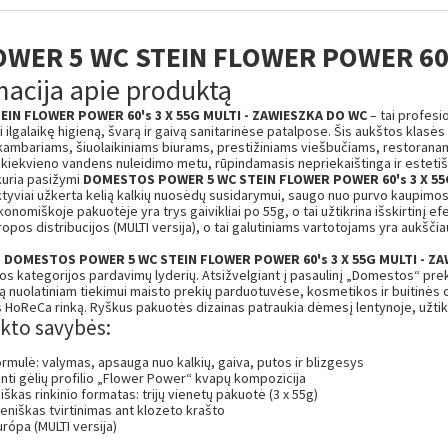
ER 5 WC STEIN FLOWER POWER 60's
macija apie produktą
IN FLOWER POWER 60's 3 X 55G MULTI - ZAWIESZKA DO WC
– tai profesio
i ilgalaikę higieną, švarą ir gaivą sanitarinėse patalpose. Šis aukštos klas
ambariams, šiuolaikiniams biurams, prestižiniams viešbučiams, restoran
kiekvieno vandens nuleidimo metu, rūpindamasis nepriekaištinga ir estetišk
kuria pasižymi
DOMESTOS POWER 5 WC STEIN FLOWER POWER 60's 3 X 55
tyviai užkerta kelią kalkių nuosėdų susidarymui, saugo nuo purvo kaupimosi, 
nomiškoje pakuotėje yra trys gaivikliai po 55g, o tai užtikrina išskirtinį e
uropos distribucijos (MULTI versija), o tai galutiniams vartotojams yra au
e
DOMESTOS POWER 5 WC STEIN FLOWER POWER 60's 3 X 55G MULTI - Z
jos kategorijos pardavimų lyderių. Atsižvelgiant į pasaulinį „Domestos“ pr
nuolatiniam tiekimui maisto prekių parduotuvėse, kosmetikos ir buitinė
 HoReCa rinką. Ryškus pakuotės dizainas patraukia dėmesį lentynoje, užtikr
kto savybės:
rmulė: valymas, apsauga nuo kalkių, gaiva, putos ir blizgesys
ekanti gėlių profilio „Flower Power“ kvapų kompozicija
iškas rinkinio formatas: trijų vienetų pakuotė (3 x 55g)
gieniškas tvirtinimas ant klozeto krašto
urópa (MULTI versija)