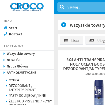
MENU
Wszystkie towar
Start
Kontakt
Lista
Ukryj
ASORTYMENT
Wszystkie towary
8X4 ANTI-TRANSPIR
NOWOŚCI
NO17 OCEAN BOOST
Grupa Główna
DEZODORANT/ANTYPER
ART.KOSMETYCZNE
EAN: 4005900
MYDŁA
DEZODORANT /
ANTYPERSPIRANT
PASTY DO ZĘBÓW / INNE
ŻELE POD PRYSZNIC / PŁYNY