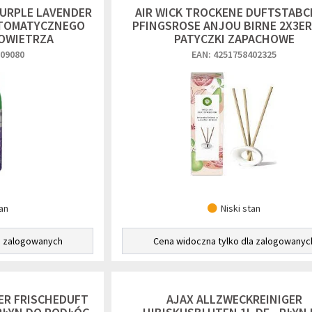
PURPLE LAVENDER
AIR WICK TROCKENE DUFTSTAB
UTOMATYCZNEGO
PFINGSROSE ANJOU BIRNE 2X3ER 
OWIETRZA
PATYCZKI ZAPACHOWE
009080
EAN: 4251758402325
tan
Niski stan
a zalogowanych
Cena widoczna tylko dla zalogowanyc
ER FRISCHEDUFT
AJAX ALLZWECKREINIGER