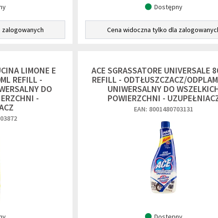
ny
Dostępny
a zalogowanych
Cena widoczna tylko dla zalogowanyc
CINA LIMONE E
ACE SGRASSATORE UNIVERSALE 8
L REFILL -
REFILL - ODTŁUSZCZACZ/ODPLAM
WERSALNY DO
UNIWERSALNY DO WSZELKIC
ERZCHNI -
POWIERZCHNI - UZUPEŁNIAC
ACZ
EAN: 8001480703131
703872
ny
Dostępny