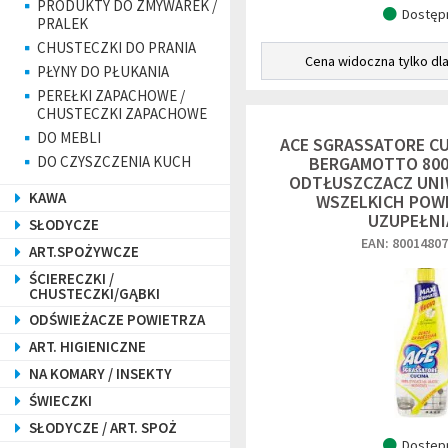
PRODUKTY DO ZMYWAREK /
Dostęp
PRALEK
CHUSTECZKI DO PRANIA
Cena widoczna tylko dl
PŁYNY DO PŁUKANIA
PEREŁKI ZAPACHOWE /
CHUSTECZKI ZAPACHOWE
DO MEBLI
ACE SGRASSATORE CU
DO CZYSZCZENIA KUCH
BERGAMOTTO 800M
ODTŁUSZCZACZ UNI
KAWA
WSZELKICH POWI
UZUPEŁNI
SŁODYCZE
EAN: 8001480
ART.SPOŻYWCZE
ŚCIERECZKI /
CHUSTECZKI/GĄBKI
ODŚWIEŻACZE POWIETRZA
ART. HIGIENICZNE
NA KOMARY / INSEKTY
ŚWIECZKI
SŁODYCZE / ART. SPOŻ
Dostęp