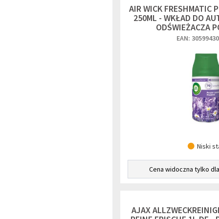
AIR WICK FRESHMATIC 
250ML - WKŁAD DO A
ODŚWIEŻACZA P
EAN: 3059943
Niski s
Cena widoczna tylko dl
AJAX ALLZWECKREINIG