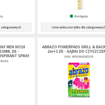
ny
Dostępny
a zalogowanych
Cena widoczna tylko dla zalogowanyc
RAY MEN NO18
ABRAZO POWERPADS GRILL & BAC
150ML DE -
2er+1 DE - GĄBKI DO CZYSZCZE
SPIRANT SPRAY
EAN: 4003364285539
943163