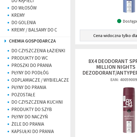
DO KĄPIELI
DO WŁOSÓW
KREMY
Dostęp
DO GOLENIA
KREMY / BALSAMY DO C
Cena widoczna tylko dl
CHEMIA GOSPODARCZA
DO CZYSZCZENIA ŁAZIENKI
PRODUKTY DO WC
8X4 DEODORANT SP
PROSZKI DO PRANIA
MILLION NIGHTS 
DEZODORANT/ANTYPER
PŁYNY DO PODŁÓG
EAN: 4005900
ODPLAMIACZE / WYBIELACZE
PŁYNY DO PRANIA
POZOSTAŁE
DO CZYSZCZENIA KUCHNI
PRODUKTY DO SZYB
PŁYNY DO NACZYŃ
ŻELE DO PRANIA
KAPSUŁKI DO PRANIA