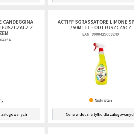
E CANDEGGINA
ACTIFF SGRASSATORE LIMONE S
DTŁUSZCZACZ Z
750ML IT - ODTŁUSZCZACZ
ZEM
EAN: 8000425008249
004154
ny
Niski stan
a zalogowanych
Cena widoczna tylko dla zalogowanyc