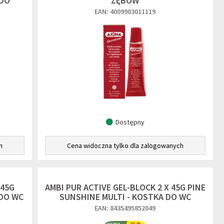
 DO
ZĘBÓW
EAN: 4009903011119
Dostępny
h
Cena widoczna tylko dla zalogowanych
 45G
AMBI PUR ACTIVE GEL-BLOCK 2 X 45G PINE
 DO WC
SUNSHINE MULTI - KOSTKA DO WC
EAN: 8435495852049