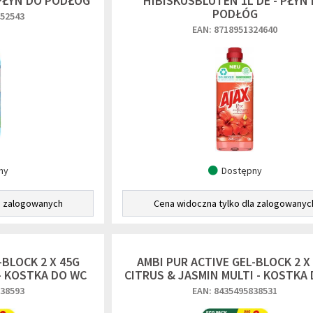
 PŁYN DO PODŁÓG
HIBISKUSBLUTEN 1L DE - PŁYN
PODŁÓG
952543
EAN: 8718951324640
ny
Dostępny
a zalogowanych
Cena widoczna tylko dla zalogowanyc
-BLOCK 2 X 45G
AMBI PUR ACTIVE GEL-BLOCK 2 X
- KOSTKA DO WC
CITRUS & JASMIN MULTI - KOSTKA
838593
EAN: 8435495838531