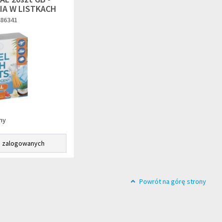
IA W LISTKACH
286341
ny
a zalogowanych
Powrót na górę strony