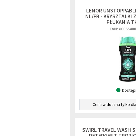
LENOR UNSTOPPABLE
NL/FR - KRYSZTAŁKI
PŁUKANIA T
EAN: 8006540
Dostęp
Cena widoczna tylko dl
SWIRL TRAVEL WASH 
DETERGENT TROPICA