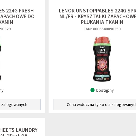
S 224G FRESH
LENOR UNSTOPPABLES 224G SP
 ZAPACHOWE DO
NL/FR - KRYSZTAŁKI ZAPACHOW
KANIN
PŁUKANIA TKANIN
090329
EAN: 8006540090350
ny
Dostępny
a zalogowanych
Cena widoczna tylko dla zalogowanyc
SHEETS LAUNDRY
L 20szt GB -