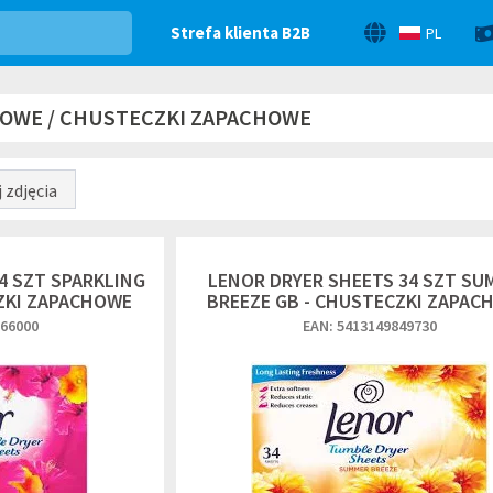
Strefa klienta B2B
PL
HOWE / CHUSTECZKI ZAPACHOWE
 zdjęcia
4 SZT SPARKLING
LENOR DRYER SHEETS 34 SZT SU
ZKI ZAPACHOWE
BREEZE GB - CHUSTECZKI ZAPAC
866000
EAN: 5413149849730