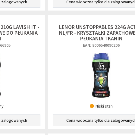
a zalogowanych
Cena widoczna tylko dla zalogowanyc
10G LAVISH IT -
LENOR UNSTOPPABLES 224G AC
WE DO PŁUKANIA
NL/FR - KRYSZTAŁKI ZAPACHOW
N
PŁUKANIA TKANIN
866905
EAN: 8006540090206
ny
Niski stan
a zalogowanych
Cena widoczna tylko dla zalogowanyc