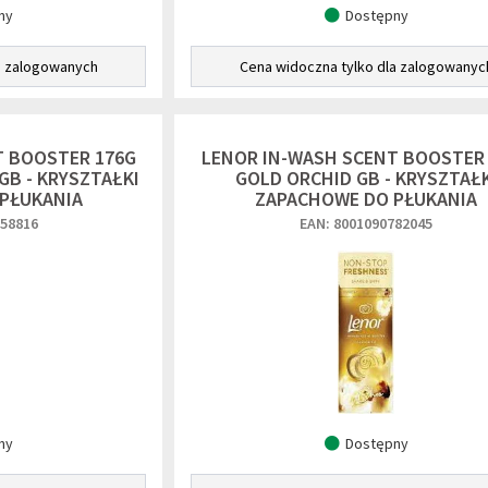
ny
Dostępny
a zalogowanych
Cena widoczna tylko dla zalogowanyc
T BOOSTER 176G
LENOR IN-WASH SCENT BOOSTER
GB - KRYSZTAŁKI
GOLD ORCHID GB - KRYSZTAŁK
PŁUKANIA
ZAPACHOWE DO PŁUKANIA
758816
EAN: 8001090782045
ny
Dostępny