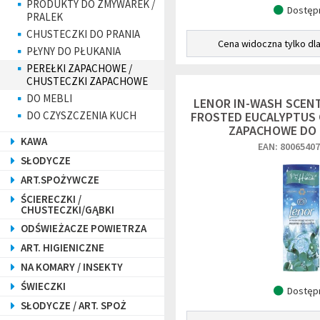
PRODUKTY DO ZMYWAREK /
Dostęp
PRALEK
CHUSTECZKI DO PRANIA
Cena widoczna tylko dl
PŁYNY DO PŁUKANIA
PEREŁKI ZAPACHOWE /
CHUSTECZKI ZAPACHOWE
DO MEBLI
LENOR IN-WASH SCEN
DO CZYSZCZENIA KUCH
FROSTED EUCALYPTUS 
ZAPACHOWE DO 
KAWA
EAN: 8006540
SŁODYCZE
ART.SPOŻYWCZE
ŚCIERECZKI /
CHUSTECZKI/GĄBKI
ODŚWIEŻACZE POWIETRZA
ART. HIGIENICZNE
NA KOMARY / INSEKTY
ŚWIECZKI
Dostęp
SŁODYCZE / ART. SPOŻ