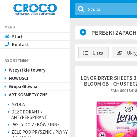
MENU
PEREŁKI ZAPAC
Start
Kontakt
Lista
Ukryj
ASORTYMENT
Wszystkie towary
LENOR DRYER SHEETS 3
NOWOŚCI
BLOOM GB - CHUSTEC
Grupa Główna
EAN: 8001841
ART.KOSMETYCZNE
MYDŁA
DEZODORANT /
ANTYPERSPIRANT
PASTY DO ZĘBÓW / INNE
ŻELE POD PRYSZNIC / PŁYNY